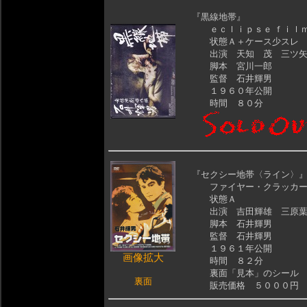
『黒線地帯』
ｅｃｌｉｐｓｅ ｆｉｌ
状態Ａ＋ケース少スレ
出演 天知 茂 三ツ矢
脚本 宮川一郎
監督 石井輝男
１９６０年公開
時間 ８０分
『セクシー地帯〈ライン〉
ファイヤー・クラッカー
状態Ａ
出演 吉田輝雄 三原葉
脚本 石井輝男
監督 石井輝男
１９６１年公開
画像拡大
時間 ８２分
裏面「見本」のシール 
裏面
販売価格 ５０００円