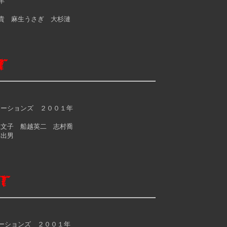
年
 麻生うさぎ 大杉漣
ーションズ ２００１年
文子 船越英二 志村喬
出男
ションズ ２００１年