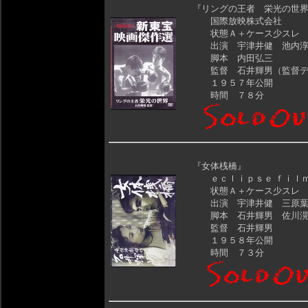
『リングの王者 栄光の世
国際放映株式会社
状態Ａ＋ケース少スレ
出演 宇津井健 池内淳
脚本 内田弘三
監督 石井輝男（監督デ
１９５７年公開
時間 ７８分
『女体桟橋』
ｅｃｌｉｐｓｅ ｆｉｌ
状態Ａ＋ケース少スレ
出演 宇津井健 三原葉
脚本 石井輝男 佐川
監督 石井輝男
１９５８年公開
時間 ７３分