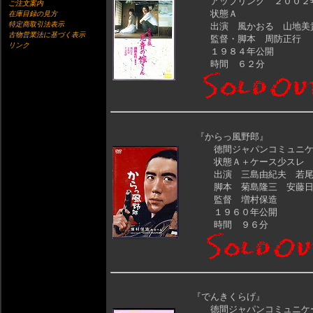
アップリンク ２００２
ご注文案内
状態Ａ
在庫目録の見方
特定商取引法表示
出演 風かおる 山地美貴
古物営業法に基づく表示
監督・脚本 周防正行
リンク
１９８４年公開
時間 ６２分
『からっ風野郎』
徳間ジャパンコミュニケ
状態Ａ＋ケース少スレ
出演 三島由紀夫 若尾
脚本 菊島隆三 安藤日
監督 増村保造
１９６０年公開
時間 ９６分
『でんきくらげ』
徳間ジャパンコミュニケー