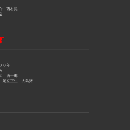
介 西村晃
造
００年
み
エ 唐十郎
足立正生 大島渚