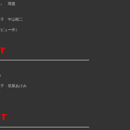
界』 廃盤
子 中山昭二
ビュー作）
ｍ
子 筑紫あけみ
滉