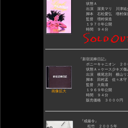
状態Ａ
出演 渥美マリ 川津祐
脚本 石松愛弘 増村保
監督 増村保造
１９７０年公開
時間 ９４分
『新宿泥棒日記』
ポニーキャニオン ２０
状態Ａ＋ケース少キズ傷
出演 横尾忠則 横山リ
脚本 田村孟 佐々木守 
監督 大島渚
１９６９年公開
画像拡大
時間 ９４分
販売価格 ３０００円
『戒厳令』
松竹 ２００５年