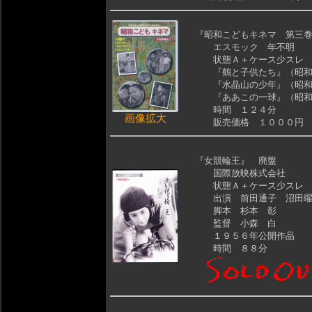
『昭和こどもキネマ 第三
エスモック 年不明
状態Ａ＋ケース少スレ
『鶴と子供たち』（昭和
『水晶山の少年』（昭和
『ああこの一球』（昭和
時間 １２４分
画像拡大
販売価格 １０００円
『女競輪王』 廃盤
国際放映株式会社
状態Ａ＋ケース少スレ
出演 前田通子 沼田曜
脚本 杉本 彰
監督 小森 白
１９５６年公開作品
時間 ８８分