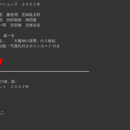
ションズ ２００１年
 藤巻潤 五味龍太郎
 内田朝雄 神田隆
郎 安部徹 北林谷栄
 森一生
」 「大魔神の逆襲」の３枚組
版・守護札付きポストカード 付き
魔の城」篇』
ト ２００２年
二