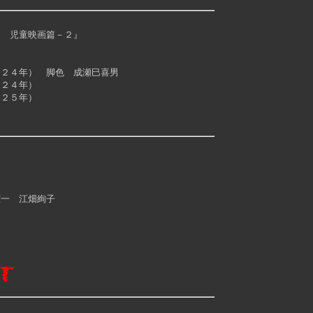
巻 児童映画篇－２』
２４年） 脚色 成瀬巳喜男
２４年）
２５年）
一 江畑絢子