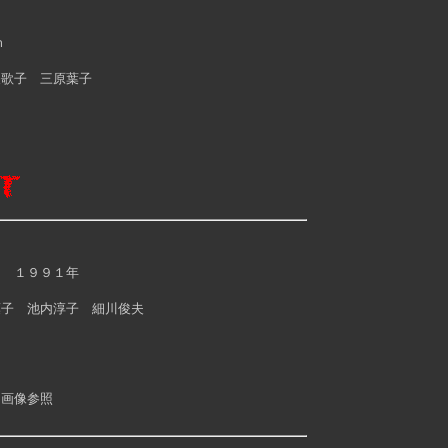
ｍ
歌子 三原葉子
』
 １９９１年
子 池内淳子 細川俊夫
画像参照