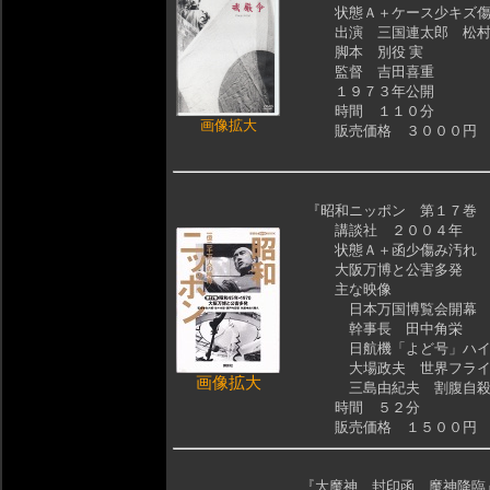
状態Ａ＋ケース少キズ傷
出演 三国連太郎 松村康
脚本 別役 実
監督 吉田喜重
１９７３年公開
時間 １１０分
画像拡大
販売価格 ３０００円
『昭和ニッポン 第１７巻
講談社 ２００４年
状態Ａ＋函少傷み汚れ
大阪万博と公害多発
主な映像
日本万国博覧会開幕
幹事長 田中角栄
日航機「よど号」ハイ
大場政夫 世界フライ
画像拡大
三島由紀夫 割腹自殺
時間 ５２分
販売価格 １５００円
『大魔神 封印函 魔神降臨