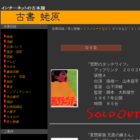
在庫目録
在庫目録｜音と映像＞
｜
ソノシートなど
｜
ＤＶＤなど｜１｜
映画
演劇
公演パンフ
ＤＶＤ
落語・演芸
芸能
テレビ
『荒野のダッチワイフ』
ＮＨＫ
アップリンク ２００２
趣味百般
状態Ａ
カメラ・写真
出演 港雄一 山本昌平
雑学
音楽 山下洋輔
東京
ノンフィクション
監督・脚本 大和屋竺
寺山修司
１９６７年公開
雑誌
時間 ８５分
お色気雑誌
小冊子
カタログ
音と映像
ご案内
『
変態家族 兄貴の嫁さん
』