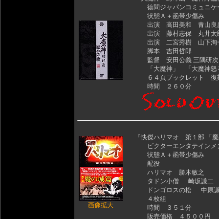
徳間ジャパンコミュニケー
状態Ａ＋函帯少傷み
出演 高田美和 青山良彦
出演 藤村志保 丸井太郎
出演 二宮秀樹 山下洵一
脚本 吉田哲郎
監督 安田公義 三隅研次
「大魔神」 「大魔神怒る
６４頁ブックレット 復刻
時間 ２６０分
『快傑ハリマオ 第１部 「
ビクターエンタテインメン
状態Ａ＋函帯少傷み
配役
ハリマオ 勝木敏之
タドン小僧 崎坂謙二
ドンゴロスの松 中原謙
４枚組
画像拡大
時間 ３５１分
販売価格 ４５００円