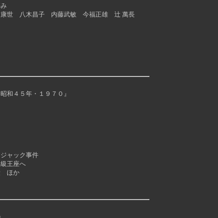
み
世 八木昌子 内藤武敏 今福正雄 辻 萬長
 昭和４５年・１９７０』
ジャック事件
級王座へ
 ほか
』