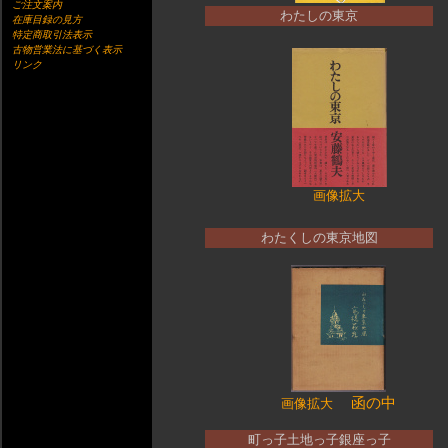
ご注文案内
わたしの東京
在庫目録の見方
特定商取引法表示
古物営業法に基づく表示
リンク
画像拡大
わたくしの東京地図
函の中
画像拡大
町っ子土地っ子銀座っ子