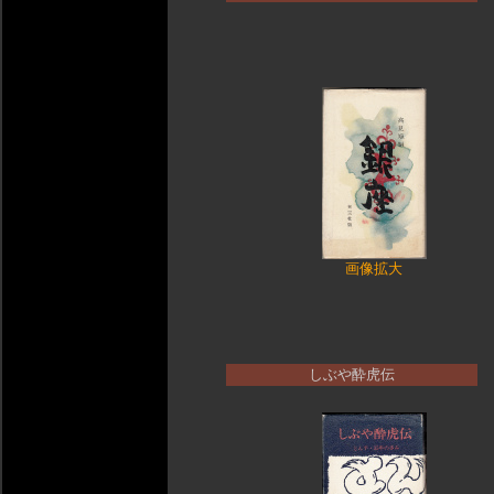
画像拡大
しぶや酔虎伝