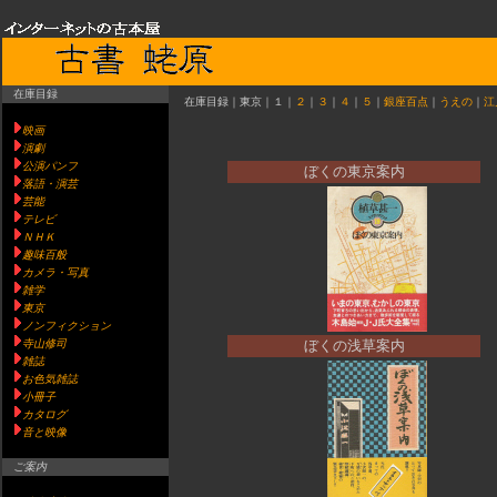
在庫目録
在庫目録｜東京｜１｜
２
｜
３
｜
４
｜
５
｜
銀座百点
｜
うえの
｜
江
映画
演劇
公演パンフ
ぼくの東京案内
落語・演芸
芸能
テレビ
ＮＨＫ
趣味百般
カメラ・写真
雑学
東京
ノンフィクション
寺山修司
ぼくの浅草案内
雑誌
お色気雑誌
小冊子
カタログ
音と映像
ご案内