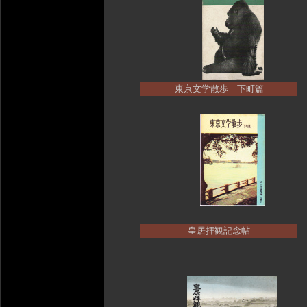
東京文学散歩 下町篇
皇居拝観記念帖