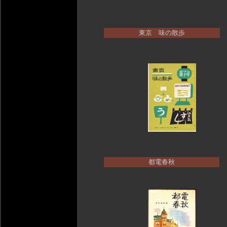
東京 味の散歩
都電春秋