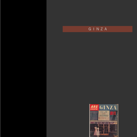
ＧＩＮＺＡ