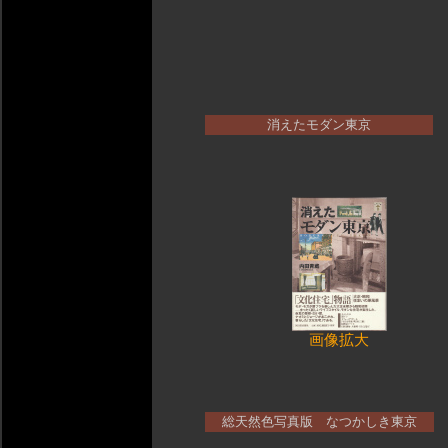
消えたモダン東京
画像拡大
総天然色写真版 なつかしき東京