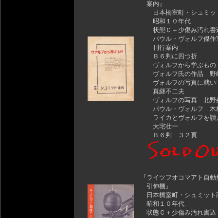
案内』
日本橋室町・シュミッ
昭和１０年代
状態Ｃ＋少傷み汚れ書
パウル・ヴォルフ傑作
刊行案内
Ｂ６判に四つ折
ヴォルフから学ぶもの
ヴォルフ氏の作品 野
ヴォルフの写真に就
真継不二夫
ヴォルフの写真 北野
パウル・ヴォルフ 木
ライカとヴォルフを讃
大宅壮一
Ｂ６判 ３２頁
『ライツフオコマアト自動
引伸機』
日本橋室町・シュミット
昭和１０年代
状態Ｃ＋少傷み汚れ書込