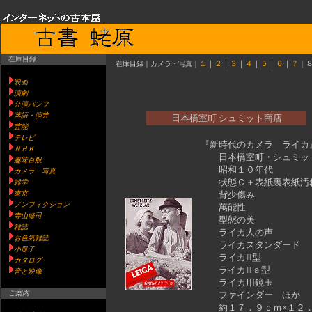
在庫目録
在庫目録｜カメラ・写真｜
１
｜
２
｜
３
｜
４
｜
５
｜
６
｜
７
｜
映画
演劇
公演パンフ
落語・演芸
日本橋室町 シュミット商店
芸能
テレビ
『新時代のカメラ ライカ
ＮＨＫ
日本橋室町・シュミッ
趣味百般
昭和１０年代
カメラ・写真
状態Ｃ＋表紙裏表紙
雑学
東京
背少傷み
ノンフィクション
萬能性
寺山修司
型態の美
雑誌
ライカ人の声
お色気雑誌
ライカスタンダード
小冊子
ライカⅢ型
カタログ
ライカⅢａ型
音と映像
ライカ用鏡玉
ご案内
ファインダー ほか
約１７．９ｃｍ×１２