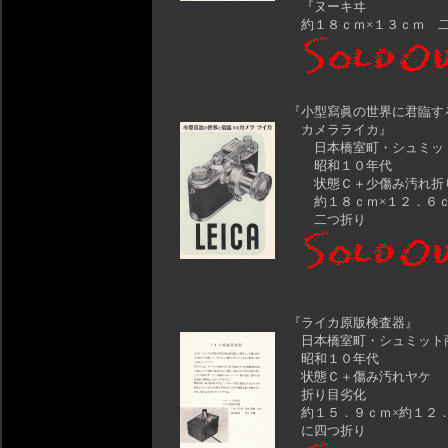
『ヌーキヰ
約１８ｃｍ×１３ｃｍ 
『小型寫眞の世界に君臨す
カメラライカ』
日本橋室町・シュミッ
昭和１０年代
状態Ｃ＋少傷み汚れ折
約１８ｃｍ×１２．６ｃ
二つ折り
『ライカ原版検査器』
日本橋室町・シュミット
昭和１０年代
状態Ｃ＋傷み汚れヤケ
折り目劣化
約１５．９ｃｍ×約１２
に四つ折り