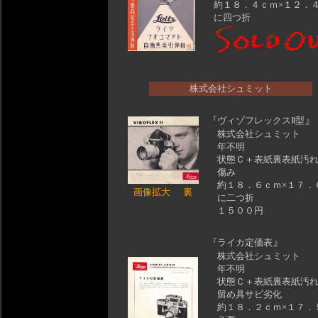
約１８．４ｃｍ×１２．
に四つ折
株式会社シュミット
』
『
ヴィゾフレックスⅡ型
株式会社シュミット
年不明
状態Ｃ＋表紙裏表紙汚
傷み
約１８．６ｃｍ×１７．
画像拡大
裏
に二つ折
１５００円
』
『
ライカ定価表
株式会社シュミット
年不明
状態Ｃ＋表紙裏表紙汚れ
留め具サビ劣化
約１８．２ｃｍ×１７．