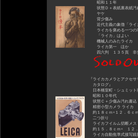
昭和１１年
状態Ｄ＋表紙裏表紙汚
ヤケ
背少傷み
近代主義の象徴「ライ
ライカを褒める一つの
「ライカ」はよい
機械人のみたライカ
ライカ第一 ほか
四六判 １３５頁 非
『ライカカメラとアクセサ
カタログ』
日本橋室町・シュミット
昭和１０年代
状態Ｃ＋少傷み汚れ書込
精密小型カメラ ライカ
約１８ｃｍ×１２．６
二つ折り
ライカフイルム切断メス
約１５．８ｃｍ× １２
ライカ自動焦準式接写鏡