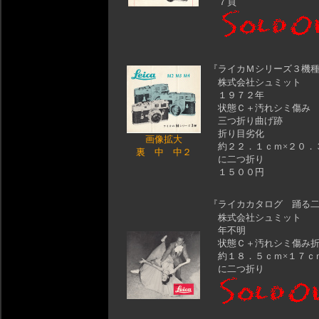
７頁
『ライカＭシリーズ３機
株式会社シュミット
１９７２年
状態Ｃ＋汚れシミ傷み
三つ折り曲げ跡
折り目劣化
画像拡大
約２２．１ｃｍ×２０．
裏
中
中２
に二つ折り
１５００円
『ライカカタログ 踊る
株式会社シュミット
年不明
状態Ｃ＋汚れシミ傷み折
約１８．５ｃｍ×１７ｃ
に二つ折り