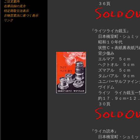
ご注文案内
３６頁
在庫目録の見方
特定商取引法表示
古物営業法に基づく表示
リンク
『ライツライカ鏡玉』
日本橋室町・シュミッ
昭和１０年代
状態Ｃ＋表紙裏表紙
背少傷み
エルマア ５ｃｍ
ヘクトオル ５ｃｍ
ズマアル ５ｃｍ
タムバアル ９ｃｍ
ユニバーサルファイ
ヴイドム
ライツ ライカ鏡玉一
約１７．９ｃｍ×１２．
３０頁
『ライカ読本』
日本橋室町・シュミッ