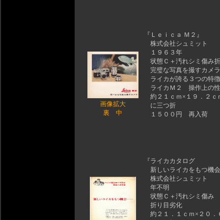
『Ｌｅｉｃａ Ｍ２』
株式会社シュミット
１９６３年
状態Ｃ＋汚れシミ傷み折
完璧な写真を撮すカメ
ライカが誇る３つの特
ライカＭ２ 操作上の性
約２１ｃｍ×１９．２ｃ
画像拡大
に三つ折
裏
中
１５００円 再入荷
『ライカカタログ
新しいライカをもつ機会
株式会社シュミット
年不明
状態Ｃ＋汚れシミ傷み
折り目劣化
約２１．１ｃｍ×２０．