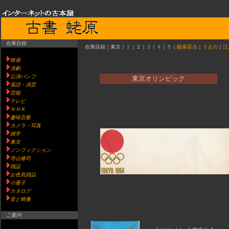
在庫目録
在庫目録｜東京｜
１
｜２｜
３
｜
４
｜
５
｜
銀座百点
｜
うえの
｜
江
映画
演劇
公演パンフ
東京オリンピック
落語・演芸
芸能
テレビ
ＮＨＫ
趣味百般
カメラ・写真
雑学
東京
ノンフィクション
寺山修司
雑誌
お色気雑誌
小冊子
カタログ
音と映像
ご案内