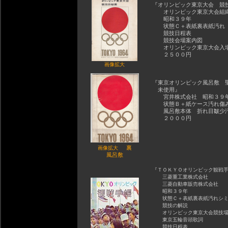
『オリンピック東京大会 競
オリンピック東京大会組
昭和３９年
状態Ｃ＋表紙裏表紙汚れ
競技日程表
競技会場案内図
オリンピック東京大会入
２５００円
画像拡大
『東京オリンピック風呂敷 
未使用』
宮井株式会社 昭和３９
状態Ｂ＋紙ケース汚れ傷
風呂敷本体 折れ目皺少
２０００円
裏
画像拡大
風呂敷
『ＴＯＫＹＯオリンピック観戦
三菱重工業株式会社
三菱自動車販売株式会社
昭和３９年
状態Ｃ＋表紙裏表紙汚れシ
競技の解説
オリンピック東京大会競技場
東京五輪音頭歌詞
競技日程表