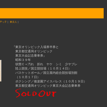
戸っ子
｜
東京人
｜
『東京オリンピック入場券半券と
東京都交通局オリンピック
東京大会記念乗車券』
昭和３９年
状態Ｃ＋汚れ 折れ ヤケ シミ 少ヤブレ
陸上競技／国立競技場（１０月１４日）
バスケットボール／国立屋内総合競技場別館
（１０月１７日）
ボクシング／後楽園アイスパレス（１０月１９日）
東京都交通局オリンピック東京大会記念乗車券