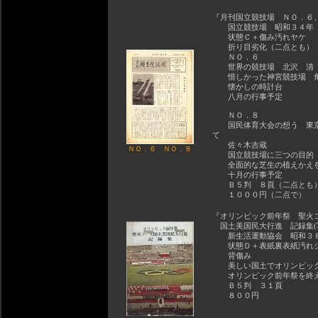
『月刊国立競技場 ＮＯ．６
国立競技場 昭和３４年
状態Ｃ＋傷み汚れヤケ
折り目劣化（二点とも）
ＮＯ．６
世界の競技場 北沢 清
惜しかった神宮競技場 
懐かしの時計台
八月の行事予定
ＮＯ．８
国民体育大会の想う 東京
て
佐々木吉蔵
ＮＯ．６
ＮＯ．８
国立競技場に三つの目的 
全面的な芝生の植えかえ
十月の行事予定
Ｂ５判 ８頁（二点とも
１０００円（二点で）
『オリンピック前年祭 聖火
国土美国民大行進 記録集(
新生活運動協会 昭和３
状態Ｄ＋表紙裏表紙汚れシ
背傷み
美しい国土でオリンピッ
オリンピック前年祭を終
Ｂ５判 ３１頁
８００円