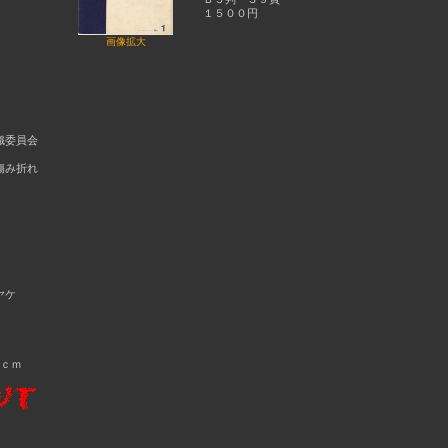
１５００円
画像拡大
織委員会
傷み折れ
ヤケ
ｃｍ