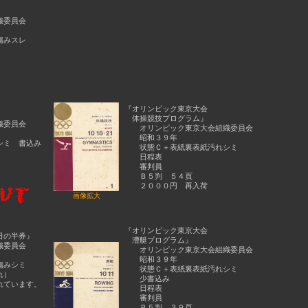
織委員会
傷みスレ
『オリンピック東京大会
体操競技プログラム』
織委員会
オリンピック東京大会組織委員会
昭和３９年
ミ 書込み
状態Ｃ＋表紙裏表紙汚れシミ
日程表
審判員
Ｂ５判 ５４頁
２０００円 再入荷
画像拡大
『オリンピック東京大会
日の半券』
漕艇プログラム』
織委員会
オリンピック東京大会組織委員会
昭和３９年
傷みシミ
状態Ｃ＋表紙裏表紙汚れシミ
れ）
少書込み
ています。
日程表
審判員
Ｂ５判 ３９頁