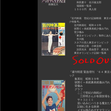
和田夏十 谷川俊太郎
画像拡大
場面順一覧表
１５００円 再入荷
『近代映画 世紀の記録映画 東京
ク特集号』
近代映画社 昭和４０年
状態Ｃ＋表紙裏表紙少傷み汚れ
背少傷み
「東京オリンピック」制作にあた
市川崑
スタアの見た東京オリンピック
中村錦之助 小林圭樹
浜田光夫 星由里子 梶光夫
東京オリンピック記録一覧表
『週刊明星 緊急増刊 ’６４ 東京
ック
集英社 昭和３９年
状態Ｃ＋表紙裏表紙傷み汚
背傷み
グラフ
ここで世紀の熱戦が
三田明さんが各競技場を
サトコとミミ
追い込みにハリきる魔女た
記録に生きる師弟
メダル独占めざすマラソン