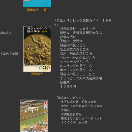
裏
画像拡大
『東京オリンピック競技ガイド １９６
４』
開発出版社 １９６４年
状態Ｃ＋表紙裏表紙汚れ傷み
坂依志夫
背傷み汚れ
天地小口少汚れ
開会式の見どころ
陸上競技の見どころ
競泳・飛込の見どころ
ト版の２枚組
バレーボールの見どころ
サッカーの見どころ
レスリングの見どころ
ボクシングの見どころ
画像拡大
閉会式の見どころ ほか
オリンピック東京大会競技場
新書判
１０００円
ク』
『東京オリンピック』
東宝株式会社 昭和４０年
状態Ｂ＋表紙裏表紙汚れ少傷み
背傷み
市川崑監督作品
東京オリンピックパンフレット
公
１０００円 再入荷