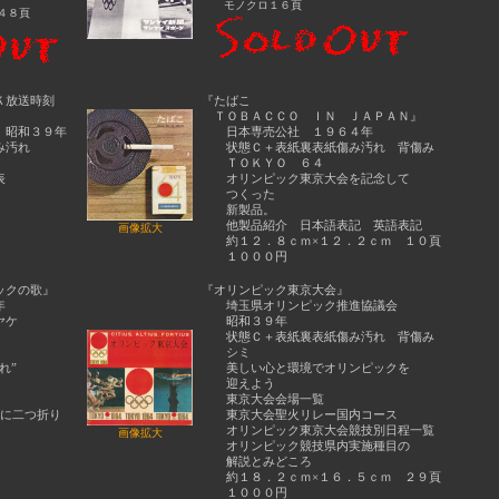
モノクロ１６頁
４８頁
Ｋ放送時刻
『たばこ
ＴＯＢＡＣＣＯ ＩＮ ＪＡＰＡＮ』
昭和３９年
日本専売公社 １９６４年
み汚れ
状態Ｃ＋表紙裏表紙傷み汚れ 背傷み
ＴＯＫＹＯ ６４
表
オリンピック東京大会を記念して
つくった
新製品。
他製品紹介 日本語表記 英語表記
画像拡大
約１２．８ｃｍ×１２．２ｃｍ １０頁
１０００円
ックの歌』
『オリンピック東京大会』
年
埼玉県オリンピック推進協議会
ヤケ
昭和３９年
状態Ｃ＋表紙裏表紙傷み汚れ 背傷み
シミ
れ”
美しい心と環境でオリンピックを
迎えよう
東京大会会場一覧
に二つ折り
東京大会聖火リレー国内コース
オリンピック東京大会競技別日程一覧
画像拡大
オリンピック競技県内実施種目の
解説とみどころ
約１８．２ｃｍ×１６．５ｃｍ ２９頁
１０００円