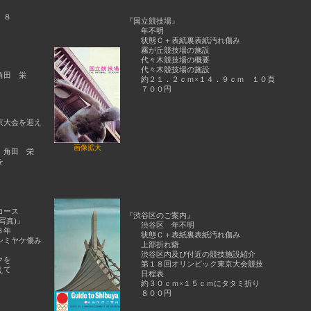
、８
『国立競技場』
年不明
状態Ｃ＋表紙裏表紙汚れ傷み
霧が丘競技場の施設
代々木競技場の概要
代々木競技場の施設
角田 栄
約２１．２ｃｍ×１４．９ｃｍ １０頁
７００円
大会を迎え
画像拡大
角田 栄
を
）
コース
『渋谷区のご案内』
写真)』
渋谷区 年不明
８年
状態Ｃ＋表紙裏表紙汚れ傷み
ミヤケ傷み
上部折れ癖
渋谷区内及び付近の競技施設紹介
クを
第１８回オリンピック東京大会競技
えて
日程表
約３０ｃｍ×１５ｃｍにタタミ折り
８００円