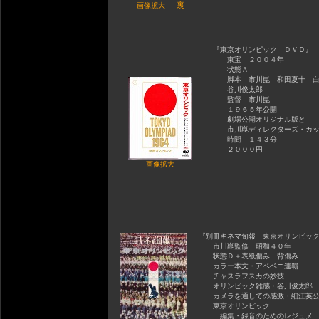
裏
画像拡大
『東京オリンピック ＤＶＤ』
東宝 ２００４年
状態Ａ
脚本 市川崑 和田夏十 白
谷川俊太郎
監督 市川崑
１９６５年公開
劇場公開オリジナル版と
市川崑ディレクターズ・カッ
時間 １４３分
２０００円
画像拡大
『別冊キネマ旬報 東京オリンピッ
市川崑監修 昭和４０年
状態Ｄ＋表紙傷み 背傷み
カラー本文・アベベニ連覇
チャスラフスカの妙技
オリンピック雑感・谷川俊太郎
カメラを通しての感激・細江英
東京オリンピック
編集・録音のためのレジュメ