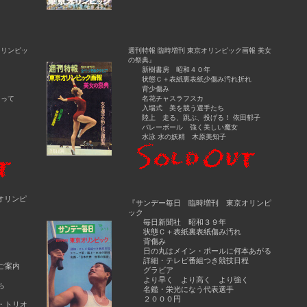
オリンピッ
週刊特報 臨時増刊 東京オリンピック画報 美女
の祭典』
新樹書房 昭和４０年
状態Ｃ＋表紙裏表紙少傷み汚れ折れ
背少傷み
って
名花チャスラフスカ
入場式 美を競う選手たち
陸上 走る、跳ぶ、投げる！ 依田郁子
バレーボール 強く美しい魔女
水泳 水の妖精 木原美知子
オリンピ
『サンデー毎日 臨時増刊 東京オリンピ
ック
毎日新聞社 昭和３９年
れ
状態Ｃ＋表紙裏表紙傷み汚れ
背傷み
日の丸はメイン・ポールに何本あがる
詳細・テレビ番組つき競技日程
ご案内
グラビア
より早く より高く より強く
ち
名鑑・栄光になう代表選手
２０００円
・トリオ