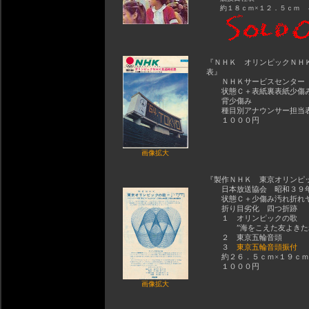
約１８ｃｍ×１２．５ｃｍ 
『ＮＨＫ オリンピックＮＨ
表』
ＮＨＫサービスセンター 
状態Ｃ＋表紙裏表紙少傷
背少傷み
種目別アナウンサー担当
１０００円
画像拡大
『製作ＮＨＫ 東京オリンピ
日本放送協会 昭和３９
状態Ｃ＋少傷み汚れ折れ
折り目劣化 四つ折跡
１ オリンピックの歌
”海をこえた友よきた
２ 東京五輪音頭
３
東京五輪音頭振付
約２６．５ｃｍ×１９ｃｍ
１０００円
画像拡大