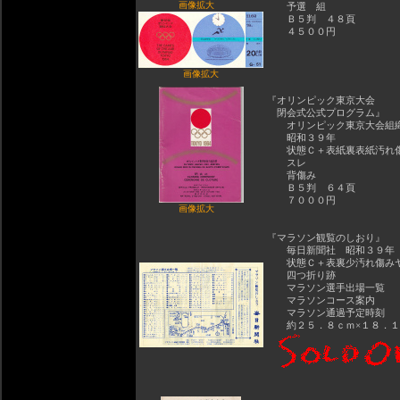
画像拡大
予選 組
Ｂ５判 ４８頁
４５００円
画像拡大
『オリンピック東京大会
閉会式公式プログラム』
オリンピック東京大会組
昭和３９年
状態Ｃ＋表紙裏表紙汚れ
スレ
背傷み
Ｂ５判 ６４頁
７０００円
画像拡大
『マラソン観覧のしおり』
毎日新聞社 昭和３９年
状態Ｃ＋表裏少汚れ傷み
四つ折り跡
マラソン選手出場一覧
マラソンコース案内
マラソン通過予定時刻
約２５．８ｃｍ×１８．１