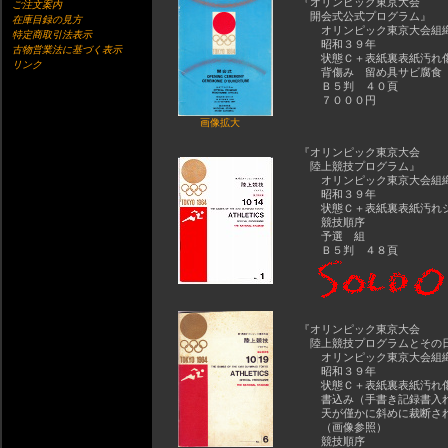
『オリンピック東京大会
ご注文案内
開会式公式プログラム』
在庫目録の見方
オリンピック東京大会組
特定商取引法表示
昭和３９年
古物営業法に基づく表示
状態Ｃ＋表紙裏表紙汚れ
リンク
背傷み 留め具サビ腐食
Ｂ５判 ４０頁
７０００円
画像拡大
『オリンピック東京大会
陸上競技プログラム』
オリンピック東京大会組
昭和３９年
状態Ｃ＋表紙裏表紙汚れシ
競技順序
予選 組
Ｂ５判 ４８頁
『オリンピック東京大会
陸上競技プログラムとその
オリンピック東京大会組
昭和３９年
状態Ｃ＋表紙裏表紙汚れ
書込み（手書き記録書入
天が僅かに斜めに裁断され
（画像参照）
競技順序