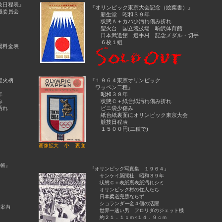
技日程表』
『オリンピック東京大会記念（絵葉書）』
織委員会
新生堂 昭和３９年
状態Ａ＋カバ少汚れ傷み折れ
聖火台 国立競技場 駒沢体育館
日本武道館 選手村 記念メダル・切手
６枚１組
場料金表
聖火柄
『１９６４東京オリンピック
ワッペン二種』
年
昭和３８年
み
状態Ｃ＋紙台紙汚れ傷み折れ
汚れ
ビニ袋少傷み
紙台紙裏面にオリンピック東京大会
競技日程表
１５００円(二種で)
小
裏面
画像拡大
手帳』
『オリンピック写真集 １９６４』
サンケイ新聞社 昭和３９年
状態Ｃ＋表紙裏表紙汚れシミ
オリンピック村の住人たち
ミ
日本柔道完勝ならず
ショランダー金４個の活躍
案内
世界一速い男 フロリダのジェット機
約２１．１ｃｍ×１４．９ｃｍ